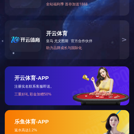
2
● 计算煤饼对炉墙的MAX膨胀压强Pmax（kg/cm
），测
2
定精度偏差为0.05kg/cm
● 测定炼焦成焦率（CR）
技术参数：
● 电源电压：AC380V，50Hz；功率3kW
● 外形尺寸：1200×800×1800mm
● 重量：520kg
上一页
下一页