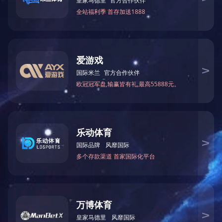
RDL-2015型全自动铁
KXYQ-型焦炭、铁矿物
矿石高温荷重还原软熔
高温冶金性能分析仪
滴落测定仪
KSZ-2015系列全自动
CO发生炉
铁前炉料冶金性能综合
测定仪（TG分析仪）