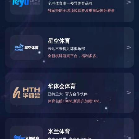
直接还原铁用球团检测设备
铁精粉
冶金渣、保护渣等高温物性检测设备
企业荣誉
生球检验及焙烧设备
焦炭高温性能检测系统
冶金石灰活性度测定仪
球团矿、烧结矿、块矿高温冶
联系我们
焦化行业检测及优化配煤设备
金性能检测系统
矿石、焦炭物理检测及制样设备
烧结、球团优化配矿研究设备
高炉配吹煤检测设备
冶金渣、保护渣等高温物性检
冶金石灰活性度测定仪
测设备
工业分析、测硫仪等
矿石、焦炭物理检测及制样设
工业分析、测硫仪等
备
氢冶金检测设备
膨润土
标准下载
企业荣誉
设备视频